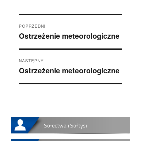
Nawigacja
POPRZEDNI
wpisu
Ostrzeżenie meteorologiczne
Poprzedni
wpis:
NASTĘPNY
Ostrzeżenie meteorologiczne
Następny
wpis:
Sołectwa i Sołtysi