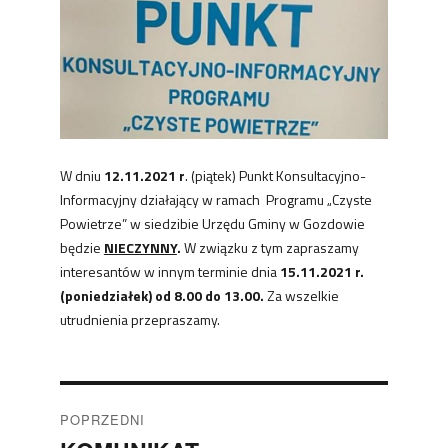
W dniu
12.11.2021 r
. (piątek) Punkt Konsultacyjno-
Informacyjny działający w ramach Programu „Czyste
Powietrze” w siedzibie Urzędu Gminy w Gozdowie
będzie
NIECZYNNY
.
W związku z tym zapraszamy
interesantów w innym terminie dnia
15.11.2021 r.
(poniedziałek) od 8.00 do 13.00.
Za wszelkie
utrudnienia przepraszamy.
Nawigacja
POPRZEDNI
wpisu