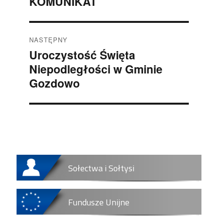
KOMUNIKAT
Poprzedni
wpis:
NASTĘPNY
Uroczystość Święta
Następny
wpis:
Niepodległości w Gminie
Gozdowo
Sołectwa i Sołtysi
Fundusze Unijne