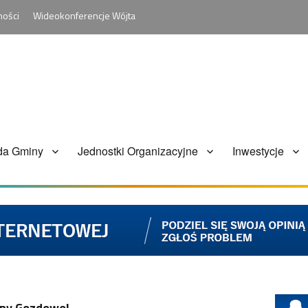
ności
Wideokonferencje Wójta
da Gminy
Jednostki Organizacyjne
Inwestycje
iny Gozdowo!