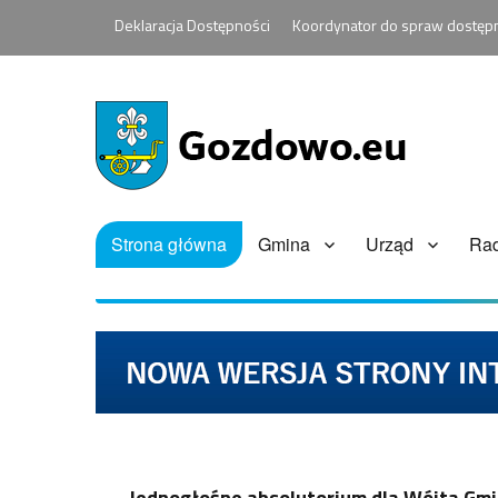
Deklaracja Dostępności
Koordynator do spraw dostęp
Strona główna
Gmina
Urząd
Ra
Jednogłośne absolutorium dla Wójta Gm