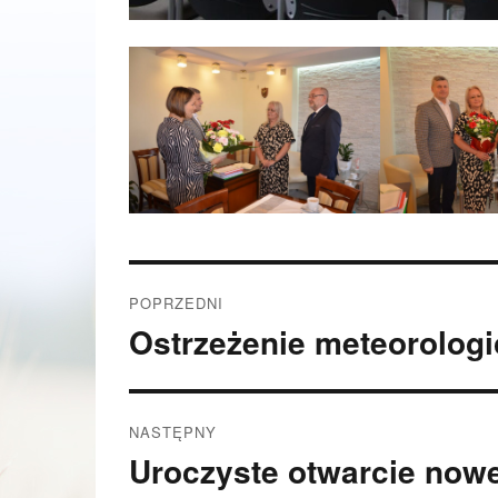
Nawigacja
POPRZEDNI
wpisu
Ostrzeżenie meteorologi
Poprzedni
wpis:
NASTĘPNY
Uroczyste otwarcie nowe
Następny
wpis: