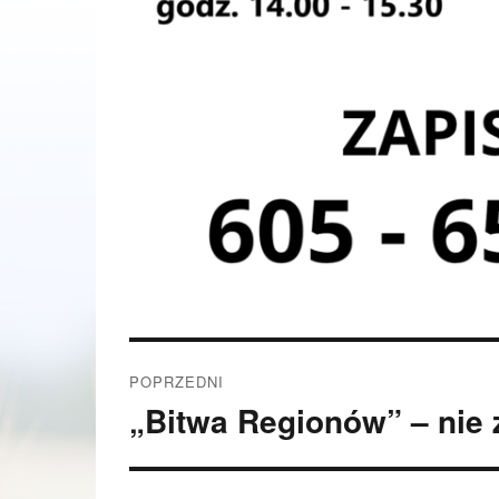
Nawigacja
POPRZEDNI
wpisu
„Bitwa Regionów” – nie z
Poprzedni
wpis: