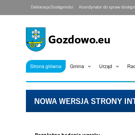
Deklaracja Dostępności
Koordynator do spraw dostęp
Strona główna
Gmina
Urząd
Ra
Bezpłatne badanie wzroku